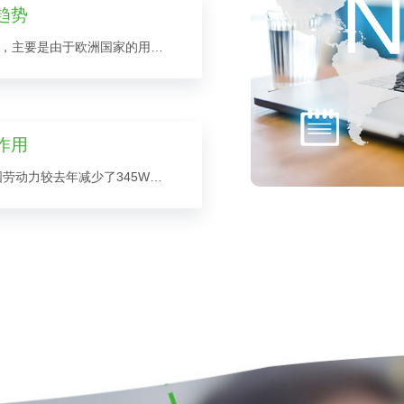
趋势
欧洲国家很注重高新技术的研发，主要是由于欧洲国家的用工成本非常高，生产自动化程度越高，节约的成本也就越多。目前国内的许多外资企业投资的主要原因就是内地劳动力成本低下，和消费需求。随着科学技术的不断发展...
作用
根据国家最新数据，2012年我国劳动力较去年减少了345W，虽然这个数据相对于庞大的基数来讲，不能造成什么明显的影响，但这是现阶段，我国劳动人口首次出现的下降，说明国家人口政策的作用，开始影响到经济增...